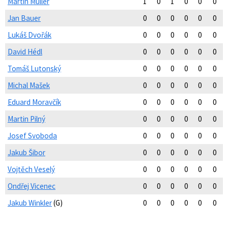
Martin Muller
1
0
1
0
0
0
Jan Bauer
0
0
0
0
0
0
Lukáš Dvořák
0
0
0
0
0
0
David Hédl
0
0
0
0
0
0
Tomáš Lutonský
0
0
0
0
0
0
Michal Mašek
0
0
0
0
0
0
Eduard Moravčík
0
0
0
0
0
0
Martin Pilný
0
0
0
0
0
0
Josef Svoboda
0
0
0
0
0
0
Jakub Šibor
0
0
0
0
0
0
Vojtěch Veselý
0
0
0
0
0
0
Ondřej Vicenec
0
0
0
0
0
0
Jakub Winkler
(G)
0
0
0
0
0
0