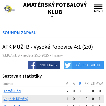
AMATÉRSKÝ FOTBALOVÝ
KLUB
MENU
TIŠNOV
SOUHRN ZÁPASU
AFK MUŽI B - Vysoké Popovice 4:1 (2:0)
9.LIGA sk.B - neděle 25.5.2025 - Tišnov
SDÍLET NA FB
SDÍLET NA TWITTER
Sestava a statistiky
Jméno
G
A
B
ŽK
ČK
GWG
Tomáš Hédl
2
0
2
0
0
0
Vojtěch Dřevěný
1
0
1
0
0
1