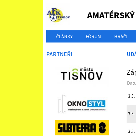
AMATÉRSKÝ
ČLÁNKY
FÓRUM
HRÁČI
PARTNEŘI
UDÁ
Zá
Dat
3.5.
3.5.
3.5.