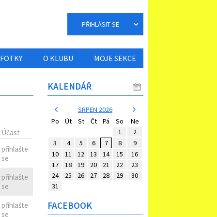
PŘIHLÁSIT SE
FOTKY
O KLUBU
MOJE SEKCE
KALENDÁŘ
SRPEN 2026
Po
Út
St
Čt
Pá
So
Ne
1
2
k
Účast
3
4
5
6
7
8
9
přihlašte
10
11
12
13
14
15
16
se
17
18
19
20
21
22
23
24
25
26
27
28
29
30
přihlašte
31
se
FACEBOOK
přihlašte
se