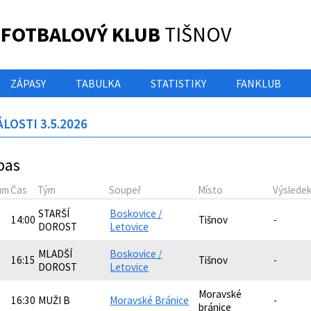
 FOTBALOVÝ KLUB
TIŠNOV
ZÁPASY
TABULKA
STATISTIKY
FANKLUB
LOSTI 3.5.2026
pas
um
Čas
Tým
Soupeř
Místo
Výslede
STARŠÍ
Boskovice /
14:00
Tišnov
-
DOROST
Letovice
MLADŠÍ
Boskovice /
16:15
Tišnov
-
DOROST
Letovice
Moravské
16:30
MUŽI B
Moravské Bránice
-
bránice