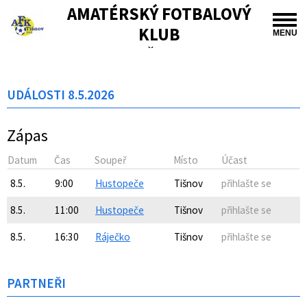
AMATÉRSKÝ FOTBALOVÝ
KLUB
MENU
TIŠNOV
UDÁLOSTI 8.5.2026
Zápas
Datum
Čas
Soupeř
Místo
Účast
8.5.
9:00
Hustopeče
Tišnov
přihlašte se
8.5.
11:00
Hustopeče
Tišnov
přihlašte se
8.5.
16:30
Ráječko
Tišnov
přihlašte se
PARTNEŘI