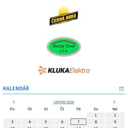
KALENDÁŘ
SRPEN 2026
Po
Út
St
Čt
Pá
So
Ne
1
2
3
4
5
6
7
8
9