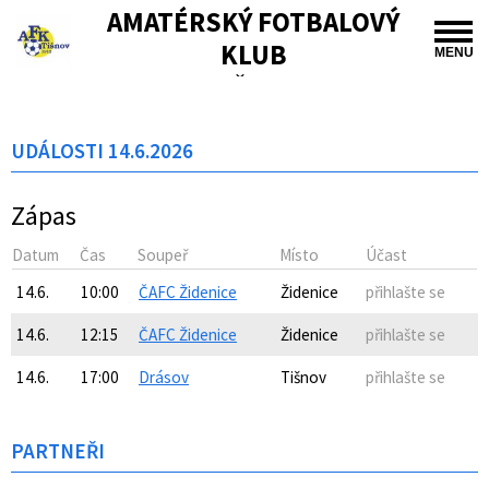
AMATÉRSKÝ FOTBALOVÝ
KLUB
MENU
TIŠNOV
UDÁLOSTI 14.6.2026
Zápas
Datum
Čas
Soupeř
Místo
Účast
14.6.
10:00
ČAFC Židenice
Židenice
přihlašte se
14.6.
12:15
ČAFC Židenice
Židenice
přihlašte se
14.6.
17:00
Drásov
Tišnov
přihlašte se
PARTNEŘI