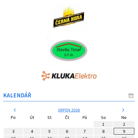
KALENDÁŘ
SRPEN 2026
Po
Út
St
Čt
Pá
So
Ne
1
2
3
4
5
6
7
8
9