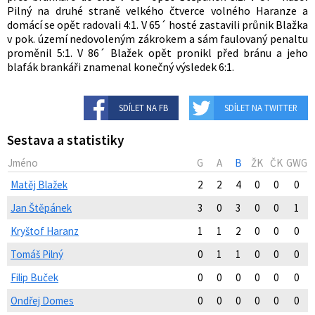
Pilný na druhé straně velkého čtverce volného Haranze a
domácí se opět radovali 4:1. V 65´ hosté zastavili průnik Blažka
v pok. území nedovoleným zákrokem a sám faulovaný penaltu
proměnil 5:1. V 86´ Blažek opět pronikl před bránu a jeho
blafák brankáři znamenal konečný výsledek 6:1.
SDÍLET NA FB
SDÍLET NA TWITTER
Sestava a statistiky
Jméno
G
A
B
ŽK
ČK
GWG
Matěj Blažek
2
2
4
0
0
0
Jan Štěpánek
3
0
3
0
0
1
Kryštof Haranz
1
1
2
0
0
0
Tomáš Pilný
0
1
1
0
0
0
Filip Buček
0
0
0
0
0
0
Ondřej Domes
0
0
0
0
0
0