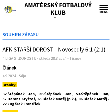
AMATÉRSKÝ FOTBALOVÝ
KLUB
MENU
TIŠNOV
SOUHRN ZÁPASU
AFK STARŠÍ DOROST - Novosedly 6:1 (2:1)
4.LIGA ST.DOROSTU - středa 28.8.2024 - Tišnov
Článek
4.9.2024 - Sája
Branky:
32.Štěpánek Jan, 36.Štěpánek Jan, 53.Štěpánek Jan,
57.Haranz Kryštof, 65.Blažek Matěj (p.k.), 86.Blažek Matěj -
22.Zugárek František