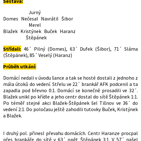
Sestava:
Jurný
Domes Nečesal Navrátil Šibor
Merel
Blažek Kristýnek Buček Haranz
Štěpánek
Střídali:
46´ Pilný (Domes), 63´ Dufek (Šibor), 71´ Sláma
(Štěpánek), 85´ Veselý (Haranz)
Průběh utkání:
Domácí nedali v úvodu šance a tak se hosté dostali z jednoho z
mála útoků do vedení. Střelu ve 22´ brankář AFK podcenil a ta
zapadla pod břevno 0:1. Domácí se konečně prosadili ve 32´.
Blažek unikl po křídle a jeho centr dostal do sítě Štěpánek 1:1.
Po téměř stejné akci Blažek-Štěpánek šel Tišnov ve 36´ do
vedení 2:1. Do poločasu ještě zahodili tutovky Buček, Kristýnek
a Blažek.
I druhý pol. přinesl převahu domácích. Centr Haranze procpal
přes brankáře do sítě v 63´ opět Štěpánek 3:1. V 57´ našel