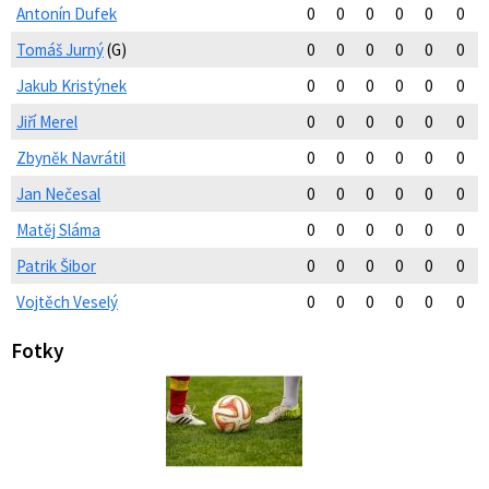
Antonín Dufek
0
0
0
0
0
0
Tomáš Jurný
(G)
0
0
0
0
0
0
Jakub Kristýnek
0
0
0
0
0
0
Jiří Merel
0
0
0
0
0
0
Zbyněk Navrátil
0
0
0
0
0
0
Jan Nečesal
0
0
0
0
0
0
Matěj Sláma
0
0
0
0
0
0
Patrik Šibor
0
0
0
0
0
0
Vojtěch Veselý
0
0
0
0
0
0
Fotky