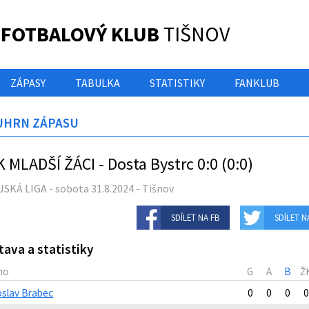
 FOTBALOVÝ KLUB
TIŠNOV
ZÁPASY
TABULKA
STATISTIKY
FANKLUB
UHRN ZÁPASU
 MLADŠÍ ŽÁCI - Dosta Bystrc 0:0 (0:0)
SKÁ LIGA - sobota 31.8.2024 - Tišnov
SDÍLET NA FB
SDÍLET N
tava a statistiky
no
G
A
B
Ž
oslav Brabec
0
0
0
0