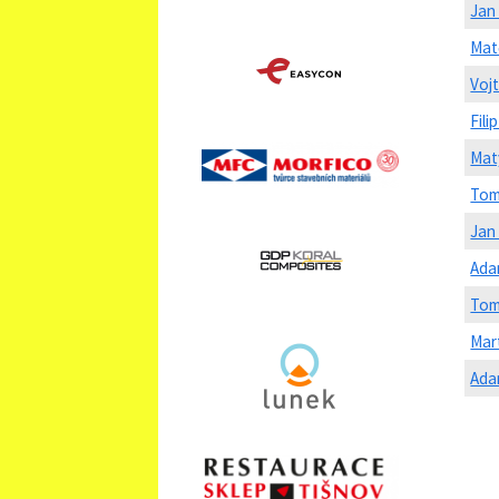
Jan
Matě
Voj
Fili
Mat
Tom
Jan
Ada
Tom
Mar
Ada