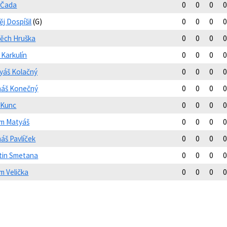
 Čada
0
0
0
0
j Dospíšil
(G)
0
0
0
0
těch Hruška
0
0
0
0
p Karkulín
0
0
0
0
yáš Kolačný
0
0
0
0
áš Konečný
0
0
0
0
 Kunc
0
0
0
0
m Matyáš
0
0
0
0
áš Pavlíček
0
0
0
0
tin Smetana
0
0
0
0
m Velička
0
0
0
0