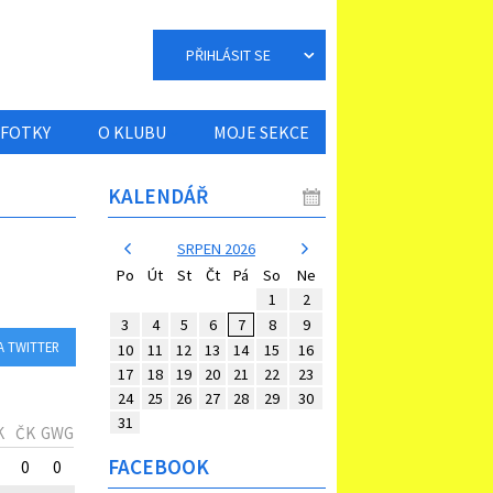
PŘIHLÁSIT SE
FOTKY
O KLUBU
MOJE SEKCE
KALENDÁŘ
SRPEN 2026
Po
Út
St
Čt
Pá
So
Ne
1
2
3
4
5
6
7
8
9
A TWITTER
10
11
12
13
14
15
16
17
18
19
20
21
22
23
24
25
26
27
28
29
30
31
K
ČK
GWG
FACEBOOK
0
0