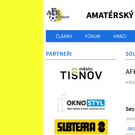
AMATÉRSKÝ
ČLÁNKY
FÓRUM
HRÁČI
PARTNEŘI
SO
AFK
KRAJ
Ses
Jmé
Jar