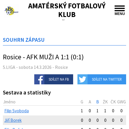
AMATÉRSKÝ FOTBALOVÝ
KLUB
MENU
TIŠNOV
SOUHRN ZÁPASU
Rosice - AFK MUŽI A 1:1 (0:1)
5.LIGA - sobota 14.3.2026 - Rosice
SDÍLET NA FB
SDÍLET NA TWITTER
Sestava a statistiky
Jméno
G
A
B
ŽK
ČK
GWG
Filip Svoboda
1
0
1
1
0
0
Jiří Borek
0
0
0
0
0
0