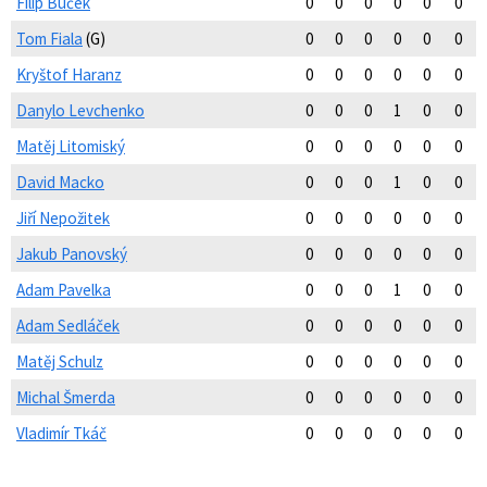
Filip Buček
0
0
0
0
0
0
Tom Fiala
(G)
0
0
0
0
0
0
Kryštof Haranz
0
0
0
0
0
0
Danylo Levchenko
0
0
0
1
0
0
Matěj Litomiský
0
0
0
0
0
0
David Macko
0
0
0
1
0
0
Jiří Nepožitek
0
0
0
0
0
0
Jakub Panovský
0
0
0
0
0
0
Adam Pavelka
0
0
0
1
0
0
Adam Sedláček
0
0
0
0
0
0
Matěj Schulz
0
0
0
0
0
0
Michal Šmerda
0
0
0
0
0
0
Vladimír Tkáč
0
0
0
0
0
0