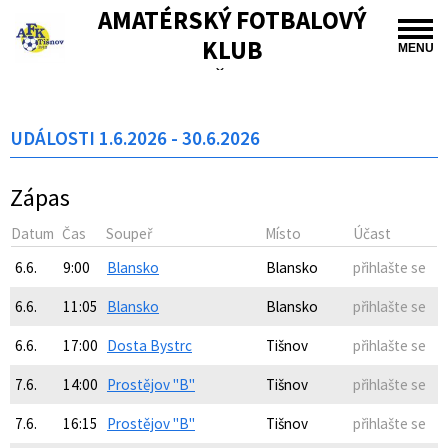
AMATÉRSKÝ FOTBALOVÝ
KLUB
MENU
TIŠNOV
UDÁLOSTI 1.6.2026 - 30.6.2026
Zápas
Datum
Čas
Soupeř
Místo
Účast
6.6.
9:00
Blansko
Blansko
přihlašte se
6.6.
11:05
Blansko
Blansko
přihlašte se
6.6.
17:00
Dosta Bystrc
Tišnov
přihlašte se
7.6.
14:00
Prostějov "B"
Tišnov
přihlašte se
7.6.
16:15
Prostějov "B"
Tišnov
přihlašte se