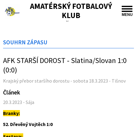
AMATÉRSKÝ FOTBALOVÝ
KLUB
MENU
TIŠNOV
SOUHRN ZÁPASU
AFK STARŠÍ DOROST - Slatina/Slovan 1:0
(0:0)
Krajský přebor staršího dorostu - sobota 18.3.2023 - Tišnov
Článek
20.3.2023 - Sája
Branky:
52. Dřevěný Vojtěch 1:0
Sestava: