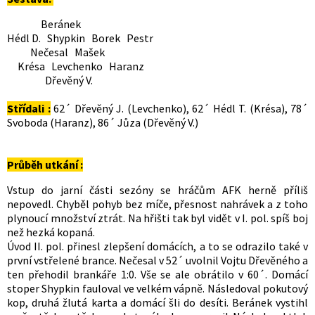
Beránek
Hédl D. Shypkin Borek Pestr
Nečesal Mašek
Krésa Levchenko Haranz
Dřevěný V.
Střídali :
62´ Dřevěný J. (Levchenko), 62´ Hédl T. (Krésa), 78´
Svoboda (Haranz), 86´ Jůza (Dřevěný V.)
Průběh utkání :
Vstup do jarní části sezóny se hráčům AFK herně příliš
nepovedl. Chyběl pohyb bez míče, přesnost nahrávek a z toho
plynoucí množství ztrát. Na hřišti tak byl vidět v I. pol. spíš boj
než hezká kopaná.
Úvod II. pol. přinesl zlepšení domácích, a to se odrazilo také v
první vstřelené brance. Nečesal v 52´ uvolnil Vojtu Dřevěného a
ten přehodil brankáře 1:0. Vše se ale obrátilo v 60´. Domácí
stoper Shypkin fauloval ve velkém vápně. Následoval pokutový
kop, druhá žlutá karta a domácí šli do desíti. Beránek vystihl