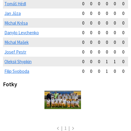
Tomáš Hédl
0
0
0
0
0
0
Jan Jůza
0
0
0
0
0
0
Michal Krésa
0
0
0
0
0
0
Danylo Levchenko
0
0
0
0
0
0
Michal Mašek
0
0
0
0
0
0
Josef Pestr
0
0
0
0
0
0
Oleksii Shypkin
0
0
0
1
1
0
Filip Svoboda
0
0
0
1
0
0
Fotky
|
1
|