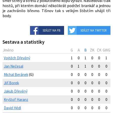
směr střely a střelu z pokutového kopu vyrazil. Následoval tlak
hostů, při kterém domácí několikrát podržel brankář a jednou
je zachránilo břevno. Tišnov tak s velkým štěstím uhájil tři
body.
SDÍLET NA FB
SDÍLET NA TWITTER
Sestava a statistiky
Jméno
G
A
B
ŽK
ČK
GWG
Vojtěch Dřevěný
1
0
1
0
0
1
Jan Nečesal
0
1
1
0
0
0
Michal Beránek
(G)
0
0
0
0
0
0
Jiří Borek
0
0
0
0
0
0
Jakub Dřevěný
0
0
0
0
0
0
Kryštof Haranz
0
0
0
0
0
0
David Hédl
0
0
0
0
0
0