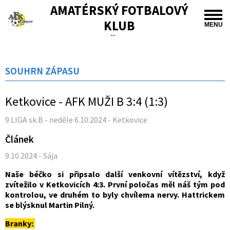
AMATÉRSKÝ FOTBALOVÝ
KLUB
MENU
TIŠNOV
SOUHRN ZÁPASU
Ketkovice - AFK MUŽI B 3:4 (1:3)
9.LIGA sk.B - neděle 6.10.2024 - Ketkovice
Článek
9.10.2024 - Sája
Naše béčko si připsalo další venkovní vítězství, když
zvítežilo v Ketkovicích 4:3. První poločas měl náš tým pod
kontrolou, ve druhém to byly chvílema nervy. Hattrickem
se blýsknul Martin Pilný.
Branky: