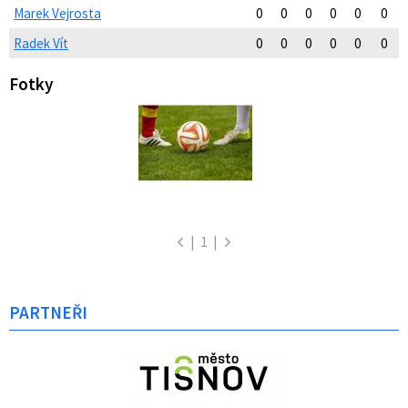
Marek Vejrosta
0
0
0
0
0
0
Radek Vít
0
0
0
0
0
0
Fotky
|
1
|
PARTNEŘI