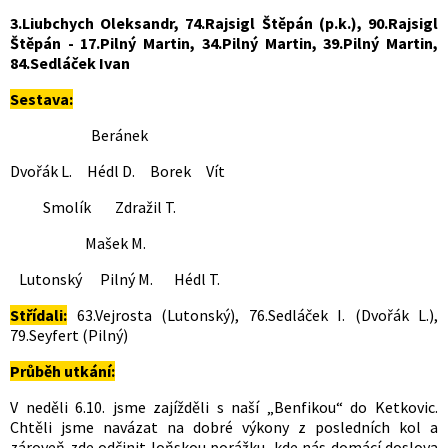
3.Liubchych Oleksandr, 74.Rajsigl Štěpán (p.k.), 90.Rajsigl
Štěpán - 17.Pilný Martin, 34.Pilný Martin, 39.Pilný Martin,
84.Sedláček Ivan
Sestava:
Beránek
Dvořák L. Hédl D. Borek Vít
Smolík Zdražil T.
Mašek M.
Lutonský Pilný M. Hédl T.
Střídali:
63.Vejrosta (Lutonský), 76.Sedláček I. (Dvořák L.),
79.Seyfert (Pilný)
Průběh utkání:
V neděli 6.10. jsme zajížděli s naší „Benfikou“ do Ketkovic.
Chtěli jsme navázat na dobré výkony z posledních kol a
zároveň zde odčinit loňskou porážku, kde nás domácí doslova