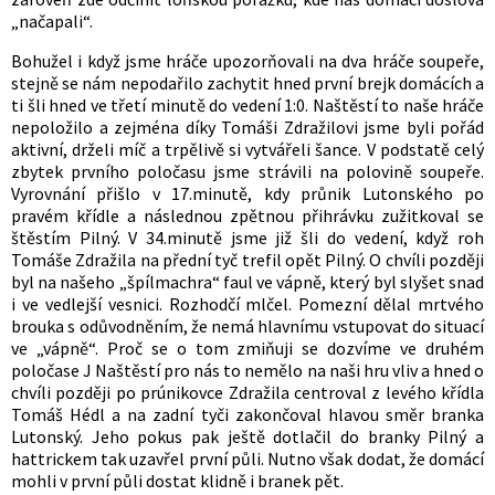
„načapali“.
Bohužel i když jsme hráče upozorňovali na dva hráče soupeře,
stejně se nám nepodařilo zachytit hned první brejk domácích a
ti šli hned ve třetí minutě do vedení 1:0. Naštěstí to naše hráče
nepoložilo a zejména díky Tomáši Zdražilovi jsme byli pořád
aktivní, drželi míč a trpělivě si vytvářeli šance. V podstatě celý
zbytek prvního poločasu jsme strávili na polovině soupeře.
Vyrovnání přišlo v 17.minutě, kdy průnik Lutonského po
pravém křídle a následnou zpětnou přihrávku zužitkoval se
štěstím Pilný. V 34.minutě jsme již šli do vedení, když roh
Tomáše Zdražila na přední tyč trefil opět Pilný. O chvíli později
byl na našeho „špílmachra“ faul ve vápně, který byl slyšet snad
i ve vedlejší vesnici. Rozhodčí mlčel. Pomezní dělal mrtvého
brouka s odůvodněním, že nemá hlavnímu vstupovat do situací
ve „vápně“. Proč se o tom zmiňuji se dozvíme ve druhém
poločase J Naštěstí pro nás to nemělo na naši hru vliv a hned o
chvíli později po prúnikovce Zdražila centroval z levého křídla
Tomáš Hédl a na zadní tyči zakončoval hlavou směr branka
Lutonský. Jeho pokus pak ještě dotlačil do branky Pilný a
hattrickem tak uzavřel první půli. Nutno však dodat, že domácí
mohli v první půli dostat klidně i branek pět.