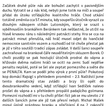
Začátek druhé půle nás ale bohužel zachytil v pasivnějším
duchu. Vytratil se z nás klid, nebyli jsme tolik na míči a soupeř
přidal do útoku střídajícího kvalitního hráče. Chod utkání
totálně změnila cca 57.minuta, kdy soupeřův útočník vyrazil za
dlouhým nákopem stíhán Lutonským, který se srazil s
vyběhnuvším brankářem Beránkem tak nešťastně, že utržil na
hlavě krvavou ránu s následnými patnácti stehy. Hra se cca na
patnáct minut přerušila, náš hráč musel odjet do Ivančické
nemocnice sanitním vozem a rozhodčí od té chvíle přestal jak
je již v této soutěži tradicí zápas zvládat. V další šanci soupeře
zachraňoval na brankové čáře neuvěřitelným skluzem Borek. O
chvíli později se pak hostující útočník prodral do vápna a
křižován dvěma našimi hráči se ocitl na zemi. Sudí nejdříve
penaltu nepískl, poté se šel ale zeptat pomezního a světe div
se PENALTA. Kam se poděl jeho výrok z první půle? Pokutový
kop domácí Rajsigl s přehledem proměnil – 2:3. Naštěstí jsme
tento dramatický stav zvládli a brzy šli opět do
dvoubrankového vedení, když střídající Ivan Sedlíček nalevo
prošel do vápna a s přehledem propálil padajícího golmana.
Pomezní rozhodčí mi v tu chvíli přišel říct jak se mu ulevilo J V
dalších šancích jsme ale již tak přesní nebyli. Michal Mašek
minul úplně prázdnou branku a přečíslení 4 na 2 zakončil