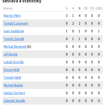
Sestava a statistiky
Jméno
G
A
B
ŽK
ČK
GWG
Martin Pilný
3
1
4
0
0
0
Tomáš Lutonský
0
2
2
0
0
0
Ivan Sedláček
1
0
1
0
0
1
Tomáš Zdražil
0
1
1
0
0
0
Michal Beránek
(G)
0
0
0
0
0
0
Jiří Borek
0
0
0
0
0
0
Lukáš Dvořák
0
0
0
0
0
0
David Hédl
0
0
0
0
0
0
Tomáš Hédl
0
0
0
0
0
0
Michal Mašek
0
0
0
0
0
0
Václav Seyfert
0
0
0
0
0
0
Zdeněk Smolík
0
0
0
0
0
0