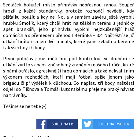
Sedláček bohužel místo přihrávky nepřesnou ranou. Soupeř
hrozil z každé standartky, protože rozhodčí nevěděl, kdy
píšťalku použít a kdy ne. No, a v samém závěru ještě vyrobil
hrubku Smolík, který chtěl hrát na těžkém terénu z jedničky
zpět brankáři, jeho přihrávku vypíchl nejzkušenější hráč
domácích a s přehledem přehodil Beránka – 3:4. Naštěstí se již
utkání hrálo cca jen dvě minuty, které jsme zvládli a bereme
tak všechny tři body.
První poločas jsme měli hru pod kontrolou, ve druhém se
utkání zvrtlo v chaos způsobený zraněním našeho hráče, které
s námi otřáslo, agresivnější hrou domácích a také nekvalitním
výkonem rozhodčích, kteří mají fotbal spíše jenom jako
brigádu či přivýdělek k důchodu. Co naplat, tři body naštěstí
odjeli do Tišnova a Tomáši Lutonskému přejeme brzký návrat
na trávníky.
Těšíme se ne tebe ;-)
SDÍLET NA FB
SDÍLET NA TWITTER