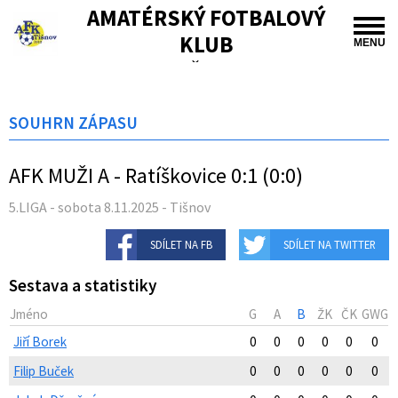
AMATÉRSKÝ FOTBALOVÝ
KLUB
MENU
TIŠNOV
SOUHRN ZÁPASU
AFK MUŽI A - Ratíškovice 0:1 (0:0)
5.LIGA - sobota 8.11.2025 - Tišnov
SDÍLET NA FB
SDÍLET NA TWITTER
Sestava a statistiky
Jméno
G
A
B
ŽK
ČK
GWG
Jiří Borek
0
0
0
0
0
0
Filip Buček
0
0
0
0
0
0