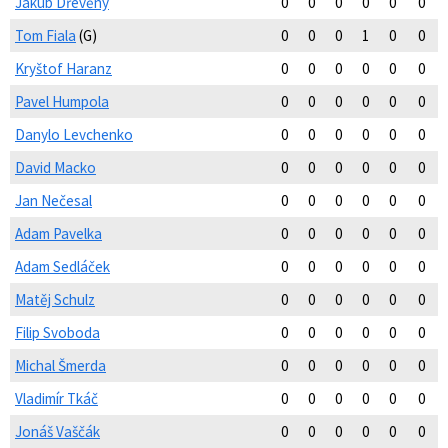
Jakub Dřevěný
0
0
0
0
0
0
Tom Fiala
(G)
0
0
0
1
0
0
Kryštof Haranz
0
0
0
0
0
0
Pavel Humpola
0
0
0
0
0
0
Danylo Levchenko
0
0
0
0
0
0
David Macko
0
0
0
0
0
0
Jan Nečesal
0
0
0
0
0
0
Adam Pavelka
0
0
0
0
0
0
Adam Sedláček
0
0
0
0
0
0
Matěj Schulz
0
0
0
0
0
0
Filip Svoboda
0
0
0
0
0
0
Michal Šmerda
0
0
0
0
0
0
Vladimír Tkáč
0
0
0
0
0
0
Jonáš Vaščák
0
0
0
0
0
0