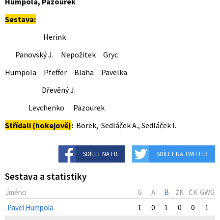
Humpola, Pazourek
Sestava:
Herink
Panovský J. Nepožitek Gryc
Humpola Pfeffer Blaha Pavelka
Dřevěný J.
Levchenko Pazourek
Střídali (hokejově)
:
Borek, Sedláček A., Sedláček I.
SDÍLET NA FB
SDÍLET NA TWITTER
Sestava a statistiky
Jméno
G
A
B
ŽK
ČK
GWG
Pavel Humpola
1
0
1
0
0
1