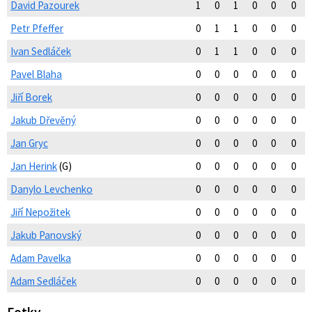
David Pazourek
1
0
1
0
0
0
Petr Pfeffer
0
1
1
0
0
0
Ivan Sedláček
0
1
1
0
0
0
Pavel Blaha
0
0
0
0
0
0
Jiří Borek
0
0
0
0
0
0
Jakub Dřevěný
0
0
0
0
0
0
Jan Gryc
0
0
0
0
0
0
Jan Herink
(G)
0
0
0
0
0
0
Danylo Levchenko
0
0
0
0
0
0
Jiří Nepožitek
0
0
0
0
0
0
Jakub Panovský
0
0
0
0
0
0
Adam Pavelka
0
0
0
0
0
0
Adam Sedláček
0
0
0
0
0
0
Fotky