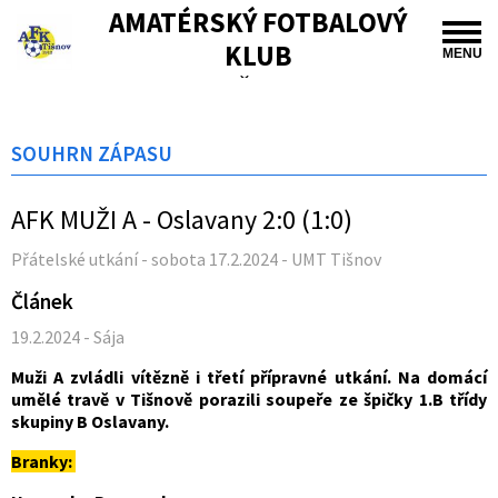
AMATÉRSKÝ FOTBALOVÝ
KLUB
MENU
TIŠNOV
SOUHRN ZÁPASU
AFK MUŽI A - Oslavany 2:0 (1:0)
Přátelské utkání - sobota 17.2.2024 - UMT Tišnov
Článek
19.2.2024 - Sája
Muži A zvládli vítězně i třetí přípravné utkání. Na domácí
umělé travě v Tišnově porazili soupeře ze špičky 1.B třídy
skupiny B Oslavany.
Branky: