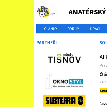
AMATÉRSKÝ
ČLÁNKY
FÓRUM
HRÁČI
PARTNEŘI
SO
AF
Přát
Člá
24.2
Ses
J
Šib