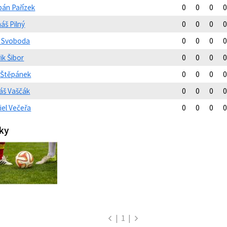
pán Pařízek
0
0
0
0
áš Pilný
0
0
0
0
ip Svoboda
0
0
0
0
ik Šibor
0
0
0
0
 Štěpánek
0
0
0
0
áš Vaščák
0
0
0
0
iel Večeřa
0
0
0
0
ky
|
1
|