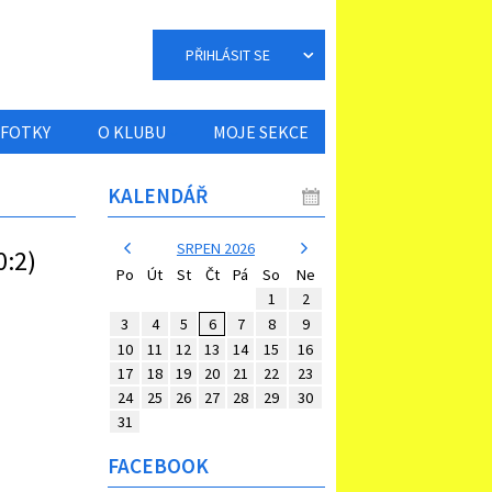
PŘIHLÁSIT SE
FOTKY
O KLUBU
MOJE SEKCE
KALENDÁŘ
SRPEN 2026
0:2)
Po
Út
St
Čt
Pá
So
Ne
1
2
3
4
5
6
7
8
9
10
11
12
13
14
15
16
17
18
19
20
21
22
23
24
25
26
27
28
29
30
31
FACEBOOK