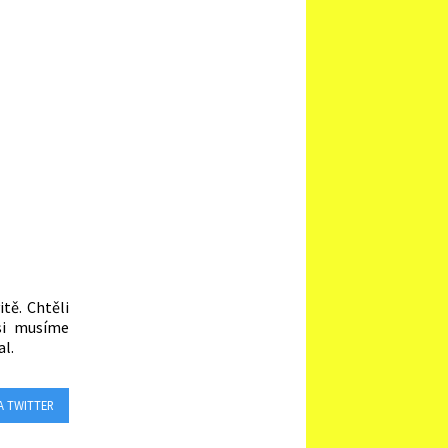
tě. Chtěli
si musíme
al.
A TWITTER