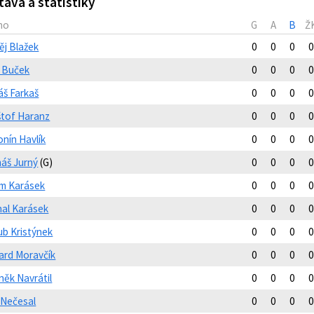
tava a statistiky
no
G
A
B
Ž
ěj Blažek
0
0
0
0
p Buček
0
0
0
0
áš Farkaš
0
0
0
0
štof Haranz
0
0
0
0
onín Havlík
0
0
0
0
áš Jurný
(G)
0
0
0
0
m Karásek
0
0
0
0
hal Karásek
0
0
0
0
ub Kristýnek
0
0
0
0
ard Moravčík
0
0
0
0
něk Navrátil
0
0
0
0
 Nečesal
0
0
0
0