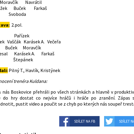
avčík Navrátil
žek Buček Farkaš
voboda
tava:
2.pol.
ařízek
ek Vaščák Karásek A. Večeřa
ček Moravčík
esal Karásek A. Farkaš
tepánek
dali:
Pilný T., Havlík, Kristýnek
ocení trenéra Kuldana:
 nás Boskovice přehráli po všech stránkách a hlavně v produktivi
e do hry dostat co nejvíce hráčů i hráče po zranění. Zápas 
dnotit, pustit video a poučit se z chyb po kterých nás soupeř trest
SDÍLET NA FB
SDÍLET N