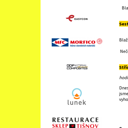
Mor
Bla
S
Ses
P
Blaž
Bu
Neč
Š
Stří
hodn
Dnes
jsm
vyho