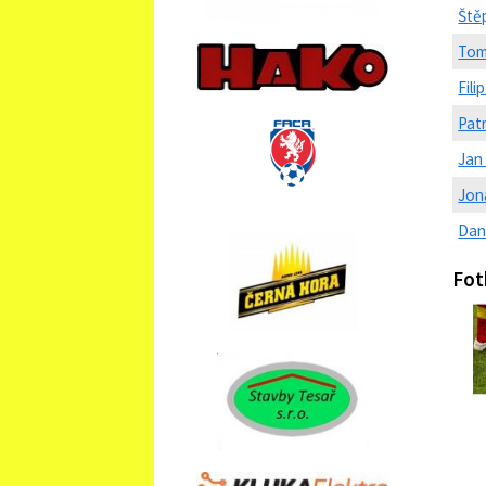
Ště
Tom
Fil
Patr
Jan
Jon
Dan
Fot