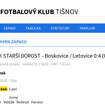
 FOTBALOVÝ KLUB
TIŠNOV
ZÁPASY
TABULKA
STATISTIKY
FANKLUB
UHRN ZÁPASU
K STARŠÍ DOROST - Boskovice / Letovice 0:4 (
elské utkání - neděle 23.2.2025 - UMT Tišnov
nek
.2025 - Sája
tava:
1.pol.
urný
or Vaščák Nečesal Haranz