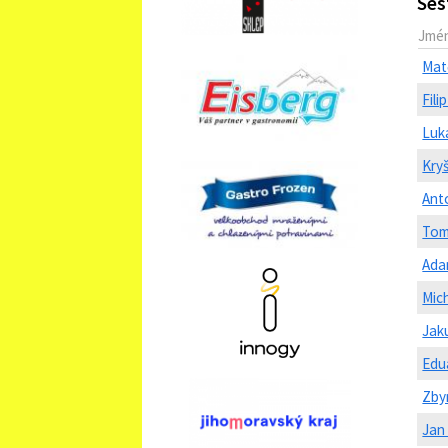
Ses
Jmé
Mat
Fili
Luk
Kry
Ant
Tom
Ada
Mic
Jak
Edu
Zby
Jan