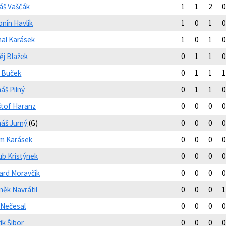
áš Vaščák
1
1
2
0
onín Havlík
1
0
1
0
hal Karásek
1
0
1
0
ěj Blažek
0
1
1
0
p Buček
0
1
1
1
áš Pilný
0
1
1
0
štof Haranz
0
0
0
0
áš Jurný
(G)
0
0
0
0
m Karásek
0
0
0
0
ub Kristýnek
0
0
0
0
ard Moravčík
0
0
0
0
něk Navrátil
0
0
0
1
 Nečesal
0
0
0
0
ik Šibor
0
0
0
0