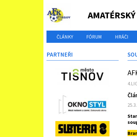
AMATÉRSKÝ
ČLÁNKY
FÓRUM
HRÁČI
PARTNEŘI
SO
AF
4.LI
Člá
25.3
Star
soup
Bra