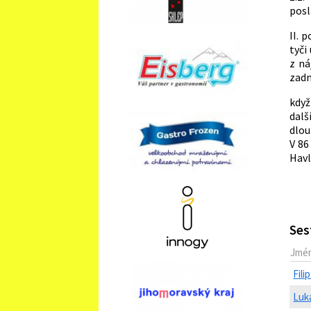
posl
II. 
tyči
z ná
zadní
když
dalš
dlou
V 86
Havl
Ses
Jmé
Fil
Luk