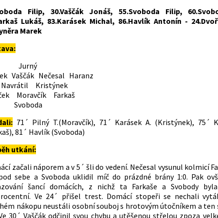
voboda Filip, 30.Vaščák Jonáš, 55.Svoboda Filip, 60.Svobo
arkaš Lukáš, 83.Karásek Michal, 86.Havlík Antonín - 24.Dvo
Kyněra Marek
tava:
urný
žek Vaščák Nečesal Haranz
rátil Kristýnek
ek Moravčík Farkaš
voboda
dali:
71´ Pilný T.(Moravčík), 71´ Karásek A. (Kristýnek), 75´ 
kaš), 81´ Havlík (Svoboda)
ěh utkání:
cí začali náporem a v 5´ šli do vedení. Nečesal vysunul kolmicí F
pod sebe a Svoboda uklidil míč do prázdné brány 1:0. Pak ov
azování šancí domácích, z nichž ta Farkaše a Svobody byla
rocentní. Ve 24´ přišel trest. Domácí stopeři se nechali vyt
hém nákopu neustáli osobní souboj s hrotovým útočníkem a ten 
 Ve 30´ Vaščák odčinil svou chybu a utěšenou střelou zpoza vel