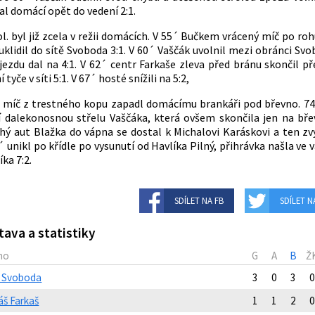
al domácí opět do vedení 2:1.
pol. byl již zcela v režii domácích. V 55´ Bučkem vrácený míč po ro
 uklidil do sítě Svoboda 3:1. V 60´ Vaščák uvolnil mezi obránci Sv
jezdu dal na 4:1. V 62´ centr Farkaše zleva před bránu skončil př
 tyče v síti 5:1. V 67´ hosté snížili na 5:2,
 míč z trestného kopu zapadl domácímu brankáři pod břevno. 74
í dalekonosnou střelu Vaščáka, která ovšem skončila jen na bře
hý aut Blažka do vápna se dostal k Michalovi Karáskovi a ten zvýš
´ unikl po křídle po vysunutí od Havlíka Pilný, přihrávka našla ve
íka 7:2.
SDÍLET NA FB
SDÍLET N
tava a statistiky
no
G
A
B
Ž
ip Svoboda
3
0
3
0
áš Farkaš
1
1
2
0