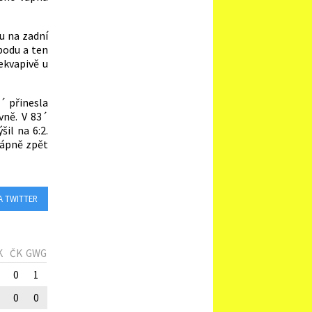
hu na zadní
obodu a ten
ekvapivě u
´ přinesla
vně. V 83´
il na 6:2.
 vápně zpět
A TWITTER
K
ČK
GWG
0
1
0
0