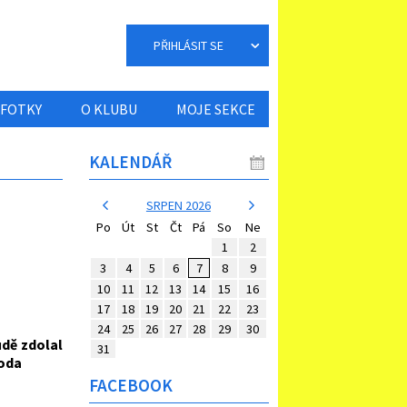
PŘIHLÁSIT SE
FOTKY
O KLUBU
MOJE SEKCE
KALENDÁŘ
SRPEN 2026
Po
Út
St
Čt
Pá
So
Ne
1
2
3
4
5
6
7
8
9
10
11
12
13
14
15
16
17
18
19
20
21
22
23
24
25
26
27
28
29
30
ůdě zdolal
31
boda
FACEBOOK