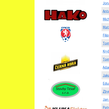
Jon
Ant
Mic
Mat
Fili
Tom
Kry
Tom
Ada
Jak
Edu
Zby
Jan
Patr