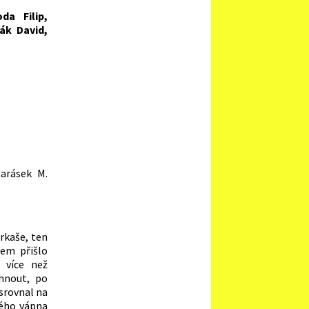
da Filip,
řák David,
Karásek M.
arkaše, ten
šem přišlo
 více než
áhnout, po
srovnal na
kého vápna