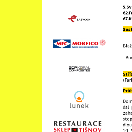
5.S
62.F
67.
Ses
J
Bla
Nav
Buč
S
Stří
(Far
Průb
Domá
dal 
zah
stop
dlou
1:1.