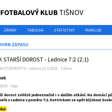
 FOTBALOVÝ KLUB
TIŠNOV
ZÁPASY
TABULKA
STATISTIKY
FANKLUB
UHRN ZÁPASU
K STARŠÍ DOROST - Lednice 7:2 (2:1)
GA ST.DOROSTU - sobota 22.3.2025 - Tišnov
nek
.2025 - Sája
ší dorost zvítězil jednoznačně i v dalším utkání. Na domácí p
eře z Lednice v poměru 7:2. Hattrickem se opět blýsknul Svo
nky: