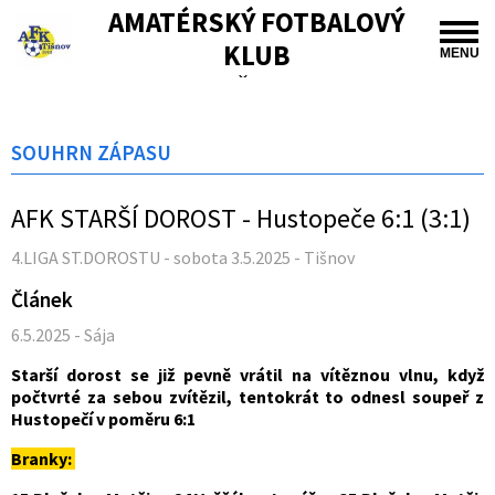
AMATÉRSKÝ FOTBALOVÝ
KLUB
MENU
TIŠNOV
SOUHRN ZÁPASU
AFK STARŠÍ DOROST - Hustopeče 6:1 (3:1)
4.LIGA ST.DOROSTU - sobota 3.5.2025 - Tišnov
Článek
6.5.2025 - Sája
Starší dorost se již pevně vrátil na vítěznou vlnu, když
počtvrté za sebou zvítězil, tentokrát to odnesl soupeř z
Hustopečí v poměru 6:1
Branky: