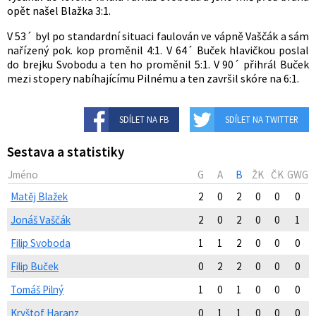
opět našel Blažka 3:1.
V 53´ byl po standardní situaci faulován ve vápně Vaščák a sám
nařízený pok. kop proměnil 4:1. V 64´ Buček hlavičkou poslal
do brejku Svobodu a ten ho proměnil 5:1. V 90´ přihrál Buček
mezi stopery nabíhajícímu Pilnému a ten završil skóre na 6:1.
SDÍLET NA FB
SDÍLET NA TWITTER
Sestava a statistiky
Jméno
G
A
B
ŽK
ČK
GWG
Matěj Blažek
2
0
2
0
0
0
Jonáš Vaščák
2
0
2
0
0
1
Filip Svoboda
1
1
2
0
0
0
Filip Buček
0
2
2
0
0
0
Tomáš Pilný
1
0
1
0
0
0
Kryštof Haranz
0
1
1
0
0
0