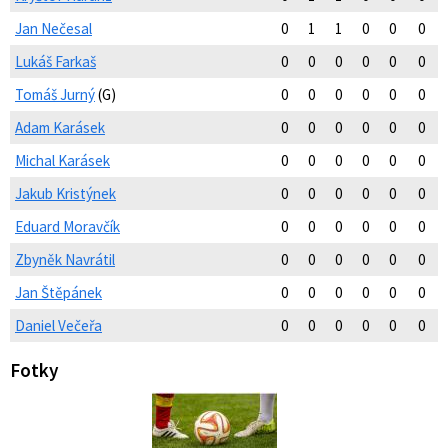
Jan Nečesal
0
1
1
0
0
0
Lukáš Farkaš
0
0
0
0
0
0
Tomáš Jurný
(G)
0
0
0
0
0
0
Adam Karásek
0
0
0
0
0
0
Michal Karásek
0
0
0
0
0
0
Jakub Kristýnek
0
0
0
0
0
0
Eduard Moravčík
0
0
0
0
0
0
Zbyněk Navrátil
0
0
0
0
0
0
Jan Štěpánek
0
0
0
0
0
0
Daniel Večeřa
0
0
0
0
0
0
Fotky