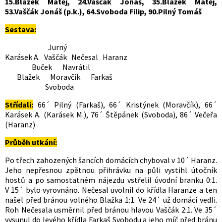
15.Blažek Matěj, 24.Vaščák Jonáš, 35.Blažek Matěj,
53.Vaščák Jonáš (p.k.), 64.Svoboda Filip, 90.Pilný Tomáš
Sestava:
Jurný
Karásek A. Vaščák Nečesal Haranz
Buček Navrátil
Blažek Moravčík Farkaš
Svoboda
Střídali:
66´ Pilný (Farkaš), 66´ Kristýnek (Moravčík), 66´
Karásek A. (Karásek M.), 76´ Štěpánek (Svoboda), 86´ Večeřa
(Haranz)
Průběh utkání:
Po třech zahozených šancích domácích chyboval v 10´ Haranz.
Jeho nepřesnou zpětnou přihrávku na půli vystihl útočník
hostů a po samostatném nájezdu vstřelil úvodní branku 0:1.
V 15´ bylo vyrovnáno. Nečesal uvolnil do křídla Haranze a ten
našel před bránou volného Blažka 1:1. Ve 24´ už domácí vedli.
Roh Nečesala usměrnil před bránou hlavou Vaščák 2:1. Ve 35´
vysunul do levého křídla Farkaš Svobodu a jeho míč před bránu