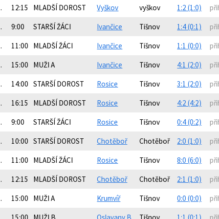
.
12:15
MLADŠÍ DOROST
Vyškov
vyškov
1:2 (1:0)
při
.
9:00
STARŠÍ ŽÁCI
Ivančice
Tišnov
1:4 (0:1)
při
.
11:00
MLADŠÍ ŽÁCI
Ivančice
Tišnov
1:1 (0:0)
při
.
15:00
MUŽI A
Ivančice
Tišnov
4:1 (2:0)
při
.
14:00
STARŠÍ DOROST
Rosice
Tišnov
3:1 (2:0)
při
.
16:15
MLADŠÍ DOROST
Rosice
Tišnov
4:2 (4:2)
při
.
9:00
STARŠÍ ŽÁCI
Rosice
Tišnov
0:4 (0:2)
při
.
10:00
STARŠÍ DOROST
Chotěboř
Chotěboř
2:0 (1:0)
při
.
11:00
MLADŠÍ ŽÁCI
Rosice
Tišnov
8:0 (6:0)
při
.
12:15
MLADŠÍ DOROST
Chotěboř
Chotěboř
2:1 (1:0)
při
.
15:00
MUŽI A
Krumvíř
Tišnov
0:0 (0:0)
při
.
15:00
MUŽI B
Oslavany B
Tišnov
1:1 (0:1)
při