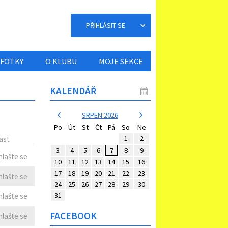
PŘIHLÁSIT SE
FOTKY
O KLUBU
MOJE SEKCE
KALENDÁŘ
SRPEN 2026
Po
Út
St
Čt
Pá
So
Ne
1
2
ast
3
4
5
6
7
8
9
hlašte se
10
11
12
13
14
15
16
17
18
19
20
21
22
23
hlašte se
24
25
26
27
28
29
30
31
hlašte se
FACEBOOK
hlašte se