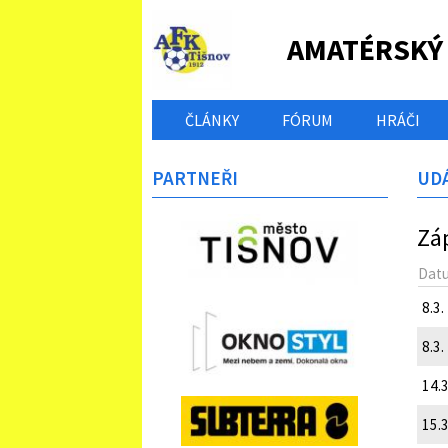
AMATÉRSKÝ
ČLÁNKY
FÓRUM
HRÁČI
PARTNEŘI
UDÁ
Zá
Dat
8.3.
8.3.
14.3
15.3