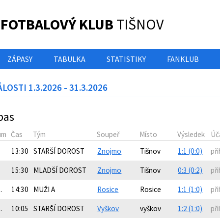
 FOTBALOVÝ KLUB
TIŠNOV
ZÁPASY
TABULKA
STATISTIKY
FANKLUB
LOSTI 1.3.2026 - 31.3.2026
pas
um
Čas
Tým
Soupeř
Místo
Výsledek
Úč
13:30
STARŠÍ DOROST
Znojmo
Tišnov
1:1 (0:0)
při
15:30
MLADŠÍ DOROST
Znojmo
Tišnov
0:3 (0:2)
při
.
14:30
MUŽI A
Rosice
Rosice
1:1 (1:0)
při
.
10:05
STARŠÍ DOROST
Vyškov
vyškov
1:2 (1:0)
při