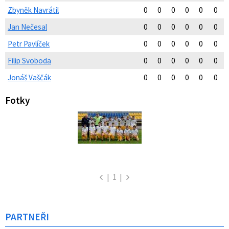
Zbyněk Navrátil
0
0
0
0
0
0
Jan Nečesal
0
0
0
0
0
0
Petr Pavlíček
0
0
0
0
0
0
Filip Svoboda
0
0
0
0
0
0
Jonáš Vaščák
0
0
0
0
0
0
Fotky
|
1
|
PARTNEŘI