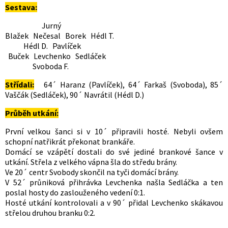
Sestava:
Jurný
Blažek Nečesal Borek Hédl T.
Hédl D. Pavlíček
Buček Levchenko Sedláček
Svoboda F.
Střídali:
64´ Haranz (Pavlíček), 64´ Farkaš (Svoboda), 85´
Vaščák (Sedláček), 90´ Navrátil (Hédl D.)
Průběh utkání:
První velkou šanci si v 10´ připravili hosté. Nebyli ovšem
schopní natřikrát překonat brankáře.
Domácí se vzápětí dostali do své jediné brankové šance v
utkání. Střela z velkého vápna šla do středu brány.
Ve 20´ centr Svobody skončil na tyči domácí brány.
V 52´ průniková přihrávka Levchenka našla Sedláčka a ten
poslal hosty do zaslouženého vedení 0:1.
Hosté utkání kontrolovali a v 90´ přidal Levchenko skákavou
střelou druhou branku 0:2.