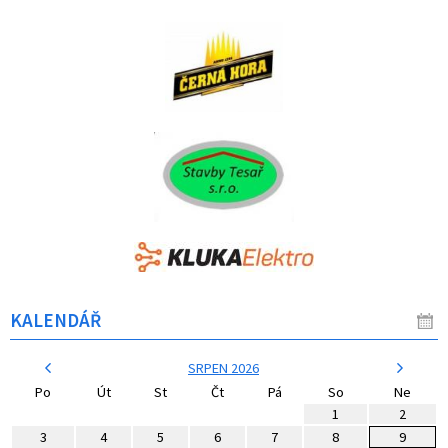
KALENDÁŘ
SRPEN 2026
Po
Út
St
Čt
Pá
So
Ne
1
2
3
4
5
6
7
8
9