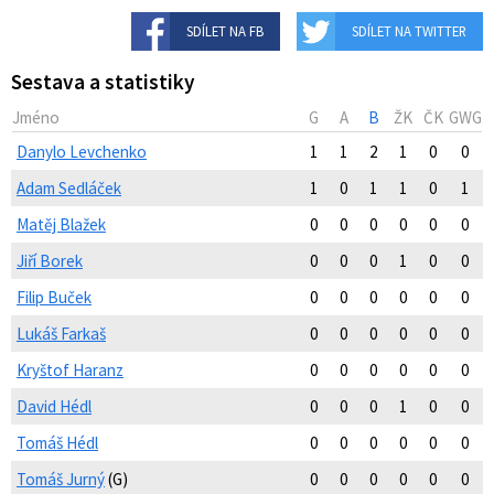
SDÍLET NA FB
SDÍLET NA TWITTER
Sestava a statistiky
Jméno
G
A
B
ŽK
ČK
GWG
Danylo Levchenko
1
1
2
1
0
0
Adam Sedláček
1
0
1
1
0
1
Matěj Blažek
0
0
0
0
0
0
Jiří Borek
0
0
0
1
0
0
Filip Buček
0
0
0
0
0
0
Lukáš Farkaš
0
0
0
0
0
0
Kryštof Haranz
0
0
0
0
0
0
David Hédl
0
0
0
1
0
0
Tomáš Hédl
0
0
0
0
0
0
Tomáš Jurný
(G)
0
0
0
0
0
0