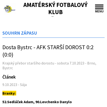
AMATÉRSKÝ FOTBALOVÝ
KLUB
MENU
TIŠNOV
SOUHRN ZÁPASU
Dosta Bystrc - AFK STARŠÍ DOROST 0:2
(0:0)
Krajský přebor staršího dorostu - sobota 7.10.2023 - Brno,
Bystrc
Článek
9.10.2023 - Sája
Branky:
52.Sedláček Adam, 90.Levchenko Danylo